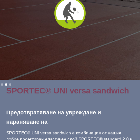
Slide 2 of 3.
SPORTEC® UNI versa sandwich
Предотвратяване на увреждане и
нараняване на
SPORTEC® UNI versa sandwich е комбинация от нашия
добре проектиран еластичен слой SPORTEC® standard 2.0 и