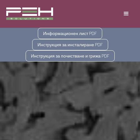
Информационен лист PDF
Инструкция за инсталиране PDF
Инструкция за почистване и грижа PDF