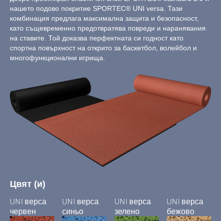
нашето подово покритие SPORTEC® UNI versa. Тази
комбинация предлага максимална защита и безопасност,
като същевременно предотвратява повреди и наранявания
на ставите. Той доказва перфектната си годност като
спортна повърхност на открито за баскетбол, волейбол и
многофункционални игрища.
Цвят (и)
UNI верса
UNI верса
UNI верса
UNI верса
червен
синьо
зелено
бежово