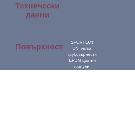
Технически
данни
SPORTEC®
Повърхност
UNI versa:
грубозърнести
EPDM цветни
гранули,
свързани с
PU-
еластомер.
SPORTEC®
Долна
standard 2.0:
страна
финозърнести
рециклирани
гумени