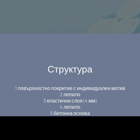
Структура
1 повърхностно покритие с индивидуален мотив
2 лепило
3 еластични слоя (4 мм)
4 лепило
5 бетонна основа