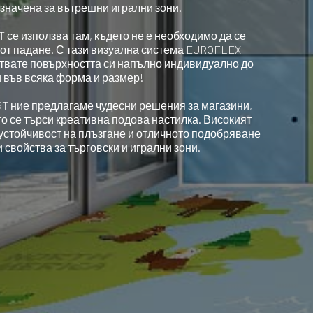
азначена за вътрешни игрални зони.
е използва там, където не е необходимо да се
 от падане. С тази визуална система EUROFLEX
твате повърхността си напълно индивидуално до
 във всяка форма и размер!
 ние предлагаме чудесни решения за магазини,
о се търси креативна подова настилка. Високият
устойчивост на плъзгане и отличното подобряване
 свойства за търговски и игрални зони.