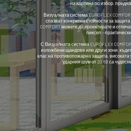
на картина по избор, предн
Визуалната система EUROFLEX COMFORT с
спазват конкретни стойности за защита
COMFORT можете да проектирате и отпеча
пиксел —практически
С Визуалната система EUROFLEX COMFORT
изложбени щандове или други зони, къдет
клас на противопожарна защита, високата 
ударния шум от 20 dB са чудесни