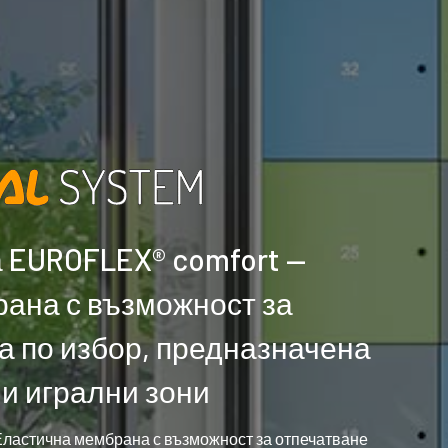
 EUROFLEX® comfort —
ана с възможност за
а по избор, предназначена
и игрални зони
ластична мембрана с възможност за отпечатване