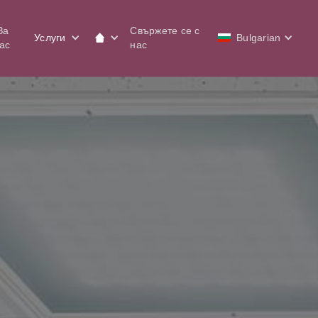
За
Свържете се с
Услуги
Bulgarian
ас
нас