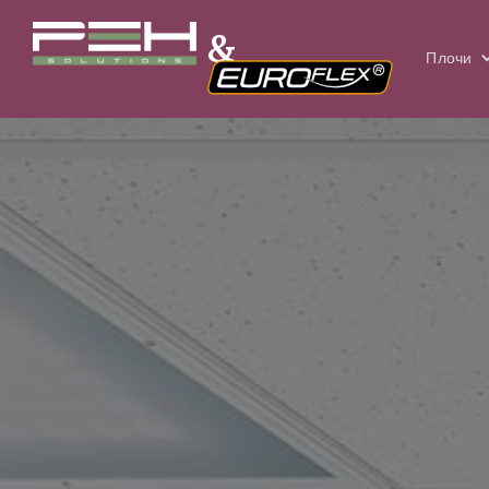
&
Плочи