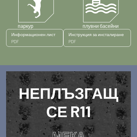
паркур
плувни басейни
Информационен лист
Инструкция за инсталиране
PDF
PDF
НЕПЛЪЗГАЩ
СЕ R11
МЕКА