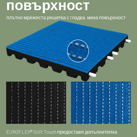
повърхност
плътно мрежеста решетка с гладка, мека повърхност
EUROFLEX® Soft Touch предоставя допълнителна