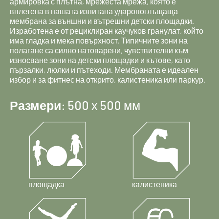
армировка с плътна, мрежеста мрежа, която е
вплетена в нашата изпитана ударопоглъщаща
мембрана за външни и вътрешни детски площадки.
Изработена е от рециклиран каучуков гранулат, който
има гладка и мека повърхност. Типичните зони на
полагане са силно натоварени, чувствителни към
износване зони на детски площадки и кътове, като
пързалки, люлки и пътеходи. Мембраната е идеален
избор и за фитнес на открито, калистеника или паркур.
Размери
: 500 х 500 мм
площадка
калистеника