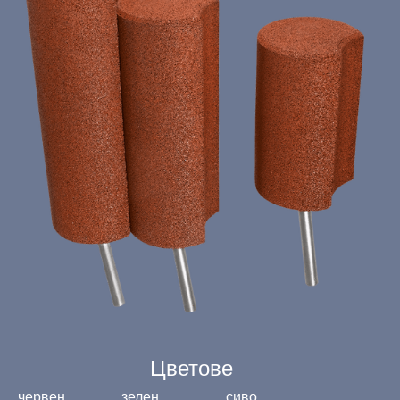
Цветове
червен
зелен
сиво