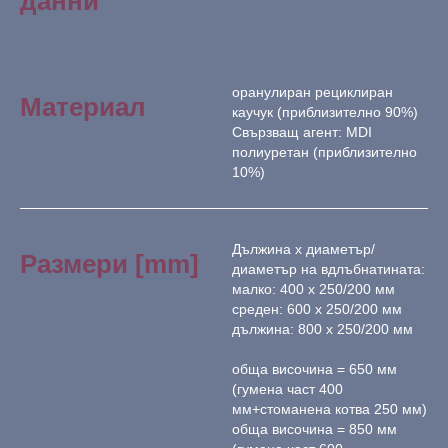
данни
оранулиран рециклиран
Материал
каучук (приблизително 90%)
Свързващ агент: MDI
полиуретан (приблизително
10%)
Дължина х диаметър/
Размери [mm]
диаметър на вдлъбнатината:
малко: 400 х 250/200 мм
среден: 600 х 250/200 мм
дължина: 800 х 250/200 мм
обща височина = 650 мм
(гумена част 400
мм+стоманена котва 250 мм)
обща височина = 850 мм