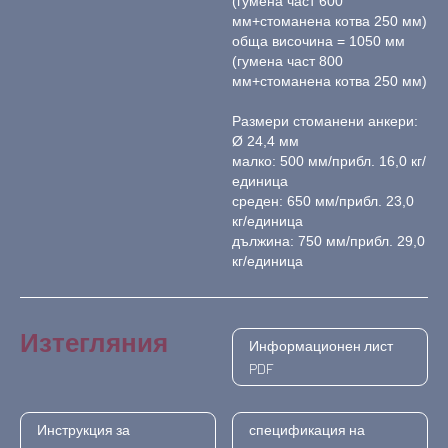
(гумена част 600
мм+стоманена котва 250 мм)
обща височина = 1050 мм
(гумена част 800
мм+стоманена котва 250 мм)
Размери стоманени анкери:
Ø 24,4 мм
малко: 500 мм/прибл. 16,0 кг/
единица
среден: 650 мм/прибл. 23,0
кг/единица
дължина: 750 мм/прибл. 29,0
кг/единица
Изтегляния
Информационен лист
PDF
Инструкция за
спецификация на