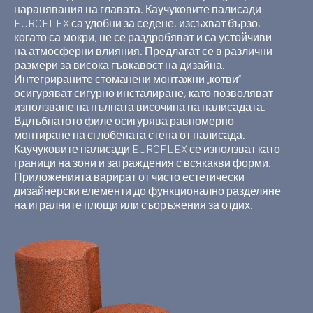
наранявания на главата. Каучуковите палисади
EUROFLEX са удобни за седене, изсъхват бързо,
когато са мокри, не се раздробяват и са устойчиви
на атмосферни влияния. Предлагат се в различни
размери за висока гъвкавост на дизайна.
Интегрираните стоманени монтажни „котви“
осигуряват сигурно инсталиране, като позволяват
използване на пълната височина на палисадата.
Вдлъбнатото филе осигурява равномерно
монтиране на сглобената стена от палисада.
Каучуковите палисади EUROFLEX се използват като
граници на зони и заграждения с всякакви форми.
Приложенията варират от чисто естетически
дизайнерски елементи до функционално разделяне
на игралните площи или съоръжения за отдих.