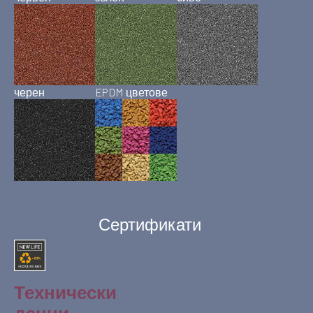
черен
EPDM цветове
Сертификати
Технически