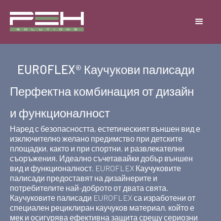
EUROFLEX® Каучукови палисади
Перфектна комбинация от дизайн
и функционалност
Наред с безопасността, естетическият външен вид е
изключително желано предимство при детските
площадки, както и при спортни, и развлекателни
съоръжения. Идеално съчетавайки добър външен
вид и функционалност, EUROFLEX Каучуковите
палисади предоставят на дизайнерите и
потребителите най-доброто от двата свята.
Каучуковите палисади EUROFLEX са изработени от
специален рециклиран каучуков материал, който е
мек и осигурява ефективна защита срещу сериозни