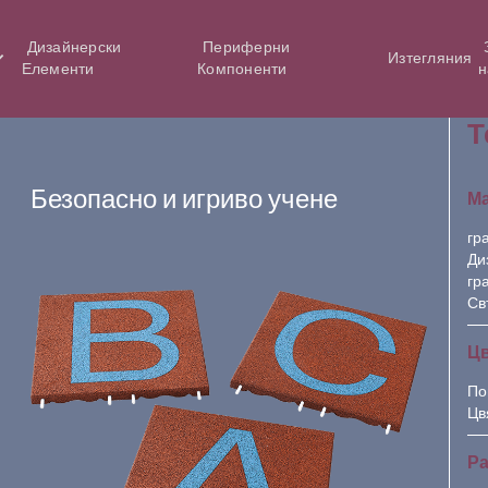
Дизайнерски
Периферни
Изтегляния
Елементи
Компоненти
н
Т
Безопасно и игриво учене
М
гр
Ди
гр
Св
Ц
По
Цв
Ра