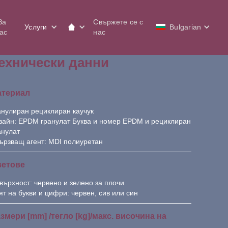
За
Свържете се с
Услуги
Bulgarian
ас
нас
ехнически данни
атериал
анулиран рециклиран каучук
зайн: EPDM гранулат Буква и номер EPDM и рециклиран
анулат
ързващ агент: MDI полиуретан
ветове
върхност: червено и зелено за плочи
ят на букви и цифри: червен, сив или син
змери [mm] /тегло [kg]/макс. височина на