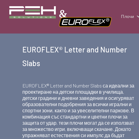
&
Плочи
EUROFLEX® Letter and Number
Slabs
EUROFLEX® Letter and Number Slabs са идеални за
проектиране на детски площадки в училища,
детски градини и дневни заведения и осигуряват
образователни подобрения за всички игрални и
спортни зони, както и за увеселителни паркове. В
комбинация със стандартни и цветни плочи за
защита от удар, тези плочи могат да се използват
за множество игри, включващи скачане. Докато
упражняват естествения си импулс да бъдат