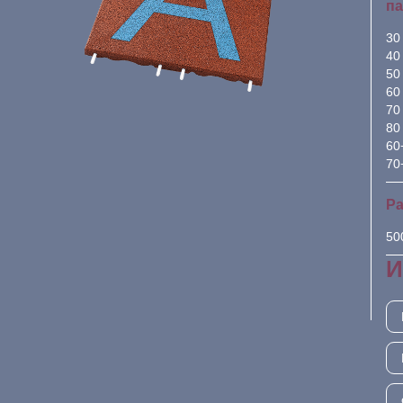
па
30
40
50
60
70
80
60
70
Ра
50
И