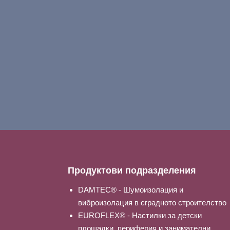
Продуктови подразделения
DAMTEC® - Шумоизолация и
виброизолация в сградното строителство
EUROFLEX® - Настилки за детски
площадки, периферия и занимателни