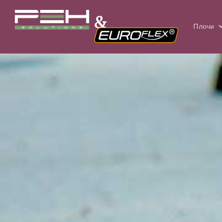
&
Плочи