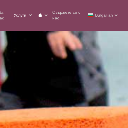
За
Свържете се с
Услуги
Bulgarian
ас
нас