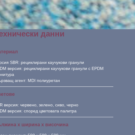
ехнически данни
атериал
рсия SBR: рециклирани каучукови гранули
DM версия: рециклирани каучукови гранули с EPDM
рнитура
ързващ агент: MDI полиуретан
ветове
R версия: червено, зелено, сиво, черно
DM версия: според цветовата палитра
лжина х ширина х височина