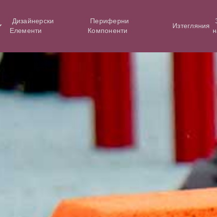
Дизайнерски
Периферни
Изтегляния
Елементи
Компоненти
н