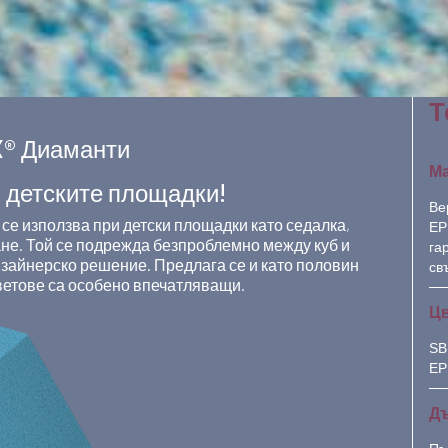
Т
® Диаманти
М
в детските площадки!
Ве
се използва при детски площадки като седалка,
EP
не. Той се подрежда безпроблемно между куб и
га
изайнерско решение. Предлага се и като половин
св
ветове са особено впечатляващи.
Ц
SB
EP
Дъ