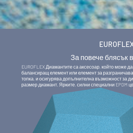
EUROFLEX
За повече блясък 
EUROFLEX Диамантите са аксесоар, който може да 
балансиращ елемент или елемент за разграничава
топка, и осигурява допълнителна възможност за д
размер диамант. Ярките, силни специални EPDM ц